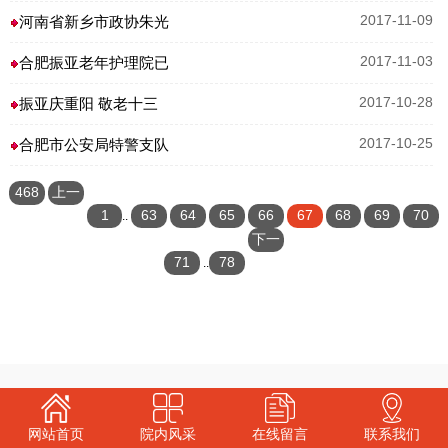
河南省新乡市政协朱光
2017-11-09
合肥振亚老年护理院已
2017-11-03
振亚庆重阳 敬老十三
2017-10-28
合肥市公安局特警支队
2017-10-25
468
上一
条
页
1
63
64
65
66
67
68
69
70
..
下一
71
78
页
..
网站首页
院内风采
在线留言
联系我们