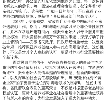
暮色深沉时，办公室的灯光依然为他照亮归途。每一次俯身
倾听老人的需求，每一回深夜处理突发状况，都诠释着“孝
亲敬老”的初心。这份数十年如一日的坚守，不仅赢得了业
界同仁的由衷钦佩，更获得了各级民政部门的高度认可。
2013年，安徽省委、省政府启动全省优秀民营企业家
评选表彰工作。然而，彼时养老机构多以民办非企业性质存
在，并不在常规评选范围内。但振亚创始人以专业服务重塑
行业标准、用大爱精神温暖万千家庭的事迹，深深打动了行
业主管部门——安徽省民政厅。民政厅经慎重考量，决定突
破常规，推荐振亚养老创始人参与此次高规格评选。这份推
荐，不仅是对其个人奉献的认可，更是对养老行业重要性的
全新诠释。
面对民政厅的信任，省评选办被创始人的事迹与养老
事业的社会价值所触动，特批将其纳入评选序列。在激烈的
角逐中，振亚创始人凭借卓越的管理智慧、创新的医养模
式，以及深厚的社会责任感脱颖而出。当“安徽省优秀民营
企业家”的荣誉授予这位深耕养老领域的医者时，这份由省
委、省政府联合表彰的至高荣誉，不仅是对振亚养老品牌的
权威认证，更标志着养老事业在社会发展中的重要地位获得
了前所未有的肯定，为行业发展注入了强大的精神动力。