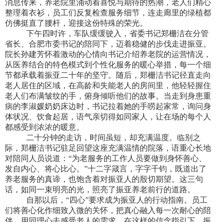
消息传来，养老院里涌动着喜悦与期待的热潮，老人们精心
整理着衣衫，员工们反复检查服务细节，连走廊里的绿植都
仿佛挺直了腰杆，迎接这份特殊的荣光。
下午四时许，车队缓缓驶入，省委书记郑栅洁在分管
省长、合肥市委书记的陪同下，迈着稳健的步伐走进振亚。
院长孙建芳怀着激动的心情向书记介绍养老院的运营情况，
从医养结合的特色模式到个性化服务的暖心举措，每一个细
节都承载着振亚二十年的坚守。随后，郑栅洁书记径直走向
老人居住的区域，在高龄和失能老人的房间里，他轻轻握住
老人们布满皱纹的手，俯身倾听他们的故事。当走到身患重
病的李淑媛奶奶床边时，书记拉着她的手唠起家常，询问身
体状况、饮食起居，语气亲切得如同家人，让在场的每个人
都感受到浓浓的暖意。
二十分钟的走访，时间虽短，却充满温度。临别之
际，郑栅洁书记驻足回望这座充满温情的院落，语重心长地
对陪同人员说道：“为老服务的工作人员要做到身怀善心、
发自内心、将心比心。”十二字箴言，字字千钧，既道出了
养老服务的真谛，也饱含着对振亚人的殷切期望。这三句
话，如同一束明亮的光，照亮了振亚养老前行的道路。
自那以后，“四心”要求成为振亚人的行动指南。员工
们将善心化作细致入微的关怀，把真心融入每一次耐心的陪
伴，用同理心去感受老人的需求。在这样的信念指引下，振