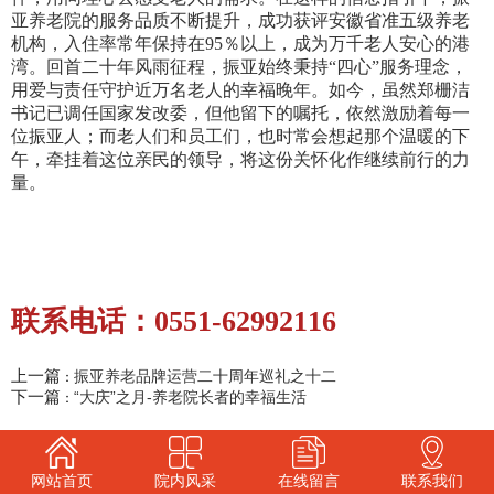
亚养老院的服务品质不断提升，成功获评安徽省准五级养老
机构，入住率常年保持在95％以上，成为万千老人安心的港
湾。回首二十年风雨征程，振亚始终秉持“四心”服务理念，
用爱与责任守护近万名老人的幸福晚年。如今，虽然郑栅洁
书记已调任国家发改委，但他留下的嘱托，依然激励着每一
位振亚人；而老人们和员工们，也时常会想起那个温暖的下
午，牵挂着这位亲民的领导，将这份关怀化作继续前行的力
量。
联系电话：0551-62992116
上一篇
振亚养老品牌运营二十周年巡礼之十二
：
下一篇
“大庆”之月-养老院长者的幸福生活
：
网站首页
院内风采
在线留言
联系我们