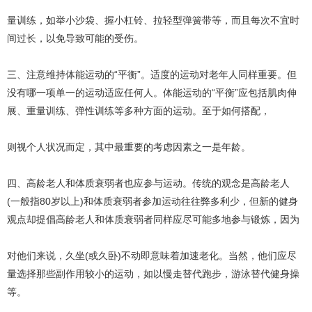
量训练，如举小沙袋、握小杠铃、拉轻型弹簧带等，而且每次不宜时
间过长，以免导致可能的受伤。
三、注意维持体能运动的“平衡”。适度的运动对老年人同样重要。但
没有哪一项单一的运动适应任何人。体能运动的“平衡”应包括肌肉伸
展、重量训练、弹性训练等多种方面的运动。至于如何搭配，
则视个人状况而定，其中最重要的考虑因素之一是年龄。
四、高龄老人和体质衰弱者也应参与运动。传统的观念是高龄老人
(一般指80岁以上)和体质衰弱者参加运动往往弊多利少，但新的健身
观点却提倡高龄老人和体质衰弱者同样应尽可能多地参与锻炼，因为
对他们来说，久坐(或久卧)不动即意味着加速老化。当然，他们应尽
量选择那些副作用较小的运动，如以慢走替代跑步，游泳替代健身操
等。