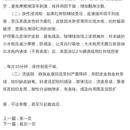
空，避免摩擦潮湿等刺激，保持局部干燥，增加翻身次数。
（二）炎性浸润期 如果红肿部继续受压，血液循环得不到改
善，受压表面皮色转为紫红，皮肤因水肿变薄而出现水疱，此时极易
破溃，显露出潮湿红润的创面。
护理重点是保护皮肤，避免感染。除继续加强上述措施外，对未破的
小水疱应减少摩擦，防感染，让其自行吸收；大水疱用无菌注射器抽
出水疱内液体（不剪表面）后，表面涂以2％碘酒或用红外线照射
，每次15分钟，保持创面干燥。
（三）溃疡期 静脉血液回流受到严重障碍，局部淤血致血栓形
成，组织缺血缺氧。轻者浅层组织感染，脓液流出，溃疡形成；重者
坏死组织发黑，脓性分泌物增多，有臭味。感染向周围及深部扩
展，可达骨骼，甚至引起败血症。
上一篇
第一页
：
下一篇
最后一页
：